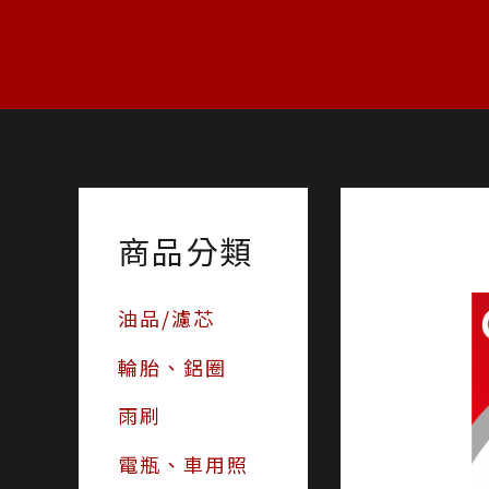
跳
至
主
要
內
容
商品分類
油品/濾芯
輪胎、鋁圈
雨刷
電瓶、車用照