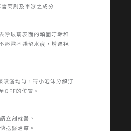
傷害雨刷及車漆之成分
去除玻璃表面的頑固汙垢和
不起霧不殘留水痕，增進視
直接噴灑均勻，待小泡沫分解汙
OFF的位置。
適請立刻就醫。
盡快送醫治療。