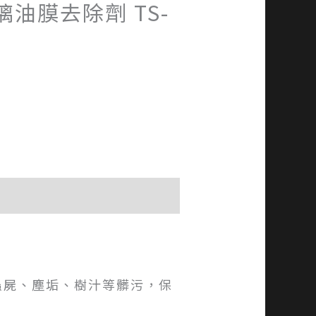
璃油膜去除劑 TS-
蟲屍、塵垢、樹汁等髒污，保