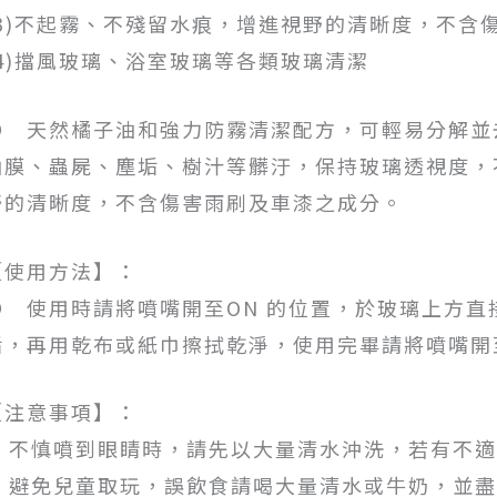
(3)不起霧、不殘留水痕，增進視野的清晰度，不含
(4)擋風玻璃、浴室玻璃等各類玻璃清潔
● 天然橘子油和強力防霧清潔配方，可輕易分解並
油膜、蟲屍、塵垢、樹汁等髒汙，保持玻璃透視度，
野的清晰度，不含傷害雨刷及車漆之成分。
【使用方法】：
● 使用時請將噴嘴開至ON 的位置，於玻璃上方
垢，再用乾布或紙巾擦拭乾淨，使用完畢請將噴嘴開至
【注意事項】：
1. 不慎噴到眼睛時，請先以大量清水沖洗，若有不
2. 避免兒童取玩，誤飲食請喝大量清水或牛奶，並