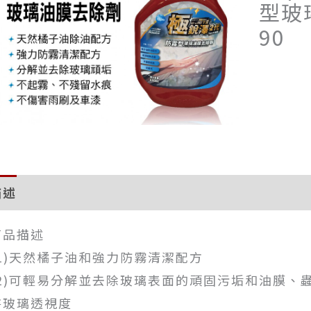
型玻
90
描述
評價 (0)
商品描述
(1)天然橘子油和強力防霧清潔配方
(2)可輕易分解並去除玻璃表面的頑固污垢和油膜、
持玻璃透視度