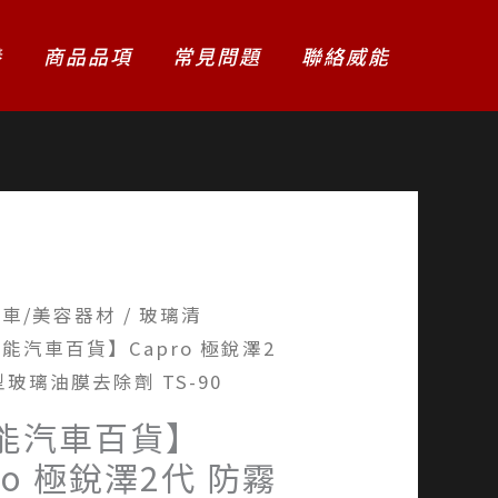
養
商品品項
常見問題
聯絡威能
洗車/美容器材
/
玻璃清
威能汽車百貨】Capro 極銳澤2
型玻璃油膜去除劑 TS-90
能汽車百貨】
ro 極銳澤2代 防霧