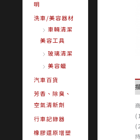
明
洗車/美容器材
車輛清潔
美容工具
玻璃清潔
美容蠟
汽車百貨
芳香、除臭、
空氣清新劑
行車記錄器
橡膠還原增塑