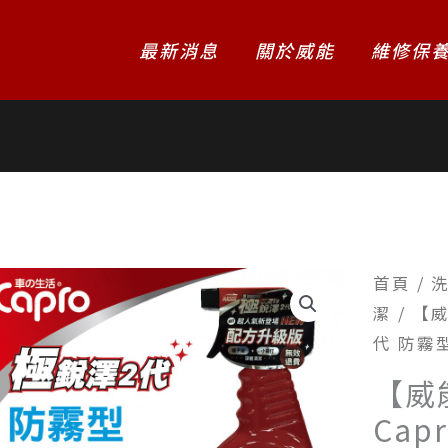
最新消息
關於威能
維修保
首頁
/
潔
/ 【
代 防霧
【威
Cap