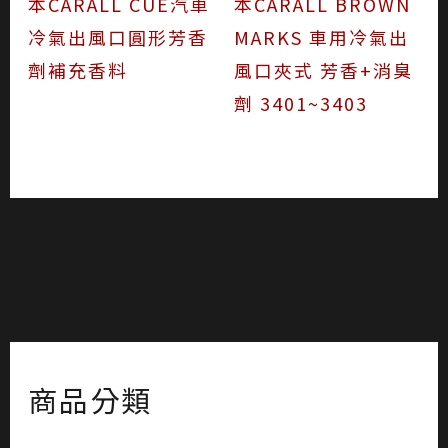
本CARALL CUE汽車
本CARALL BROWN
冷氣出風口圓形芳香
MARKS 車用冷氣出
劑補充香料
風口夾式 芳香+消臭
劑 3401~3403
商品分類