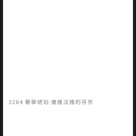
3284 奢華琥珀 優雅淡雅的芬芳