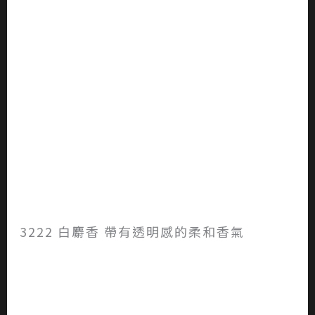
3222 白麝香 帶有透明感的柔和香氣