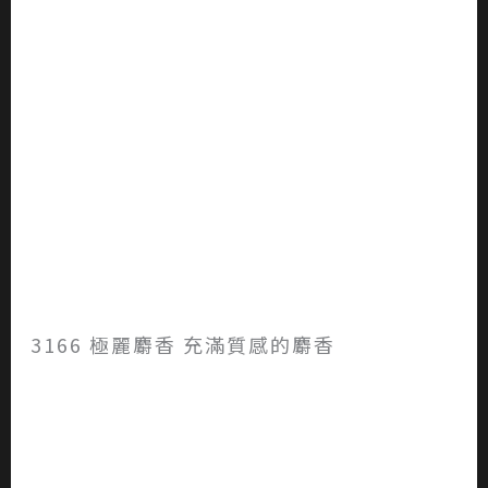
3166 極麗麝香 充滿質感的麝香