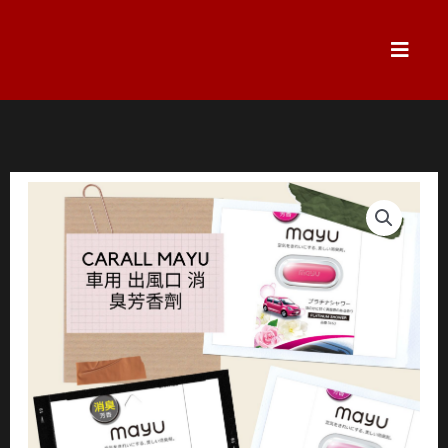
跳
至
主
要
內
容