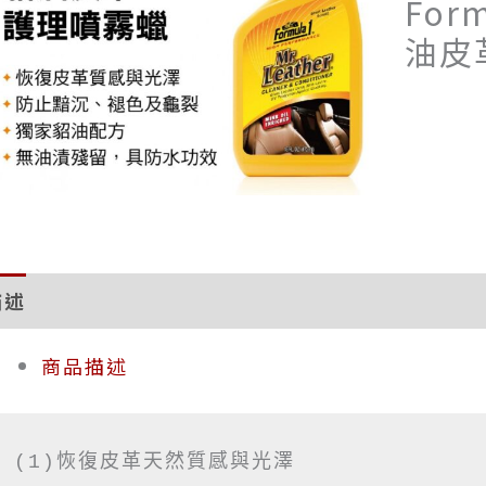
For
油皮
描述
評價 (0)
商品描述
(1)恢復皮革天然質感與光澤
