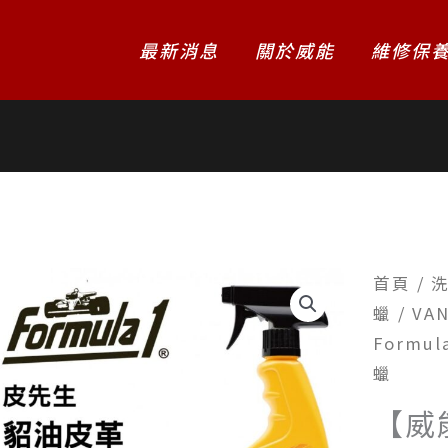
最新消息
關於威能
維修保
首頁
/
蠟
/
VA
Formu
蠟
【威