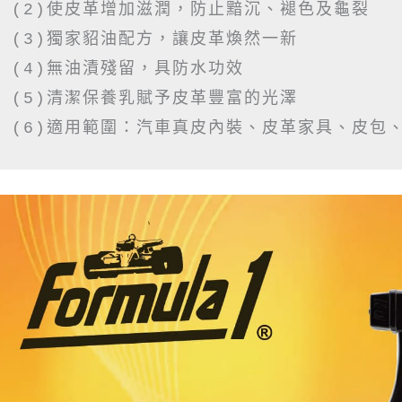
(2)使皮革增加滋潤，防止黯沉、褪色及龜裂

(3)獨家貂油配方，讓皮革煥然一新

(4)無油漬殘留，具防水功效

(5)清潔保養乳賦予皮革豐富的光澤

(6)適用範圍：汽車真皮內裝、皮革家具、皮包