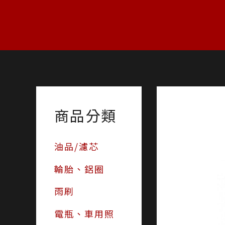
跳
至
主
要
內
容
商品分類
油品/濾芯
輪胎、鋁圈
雨刷
電瓶、車用照