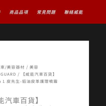
養
商品品項
常見問題
聯絡威能
洗車/美容器材
/
美容
NGUARD
/ 【威能汽車百貨】
la 1 皮先生-貂油皮革護理噴霧
能汽車百貨】