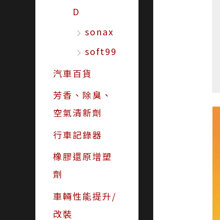
D
sonax
soft99
汽車百貨
芳香、除臭、
空氣清新劑
行車記錄器
橡膠還原增塑
劑
車輛性能提升/
改裝