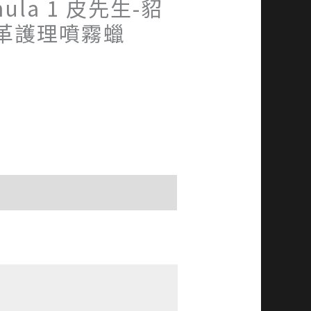
mula 1 皮先生-貂
革護理噴霧蠟