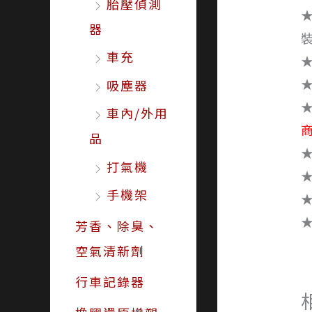
胎壓偵測
器
車充
吸塵器
車內/外用
商
品
打氣機
手機架
芳香、除臭、
空氣清新劑
行車記錄器