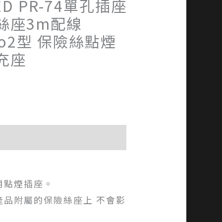
ED PR-74單孔插座
絲座3m配線
ro2型 保險絲點煙
充座
用點煙插座。
產品附屬的保險絲座上 不會影