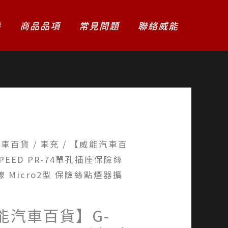
養
商品品項
常見問題
聯絡威能
汽車百貨
/
車充
/ 【威能汽車百
PEED PR-74單孔插座保險絲
線 Micro2型 保險絲點煙器擴
能汽車百貨】G-