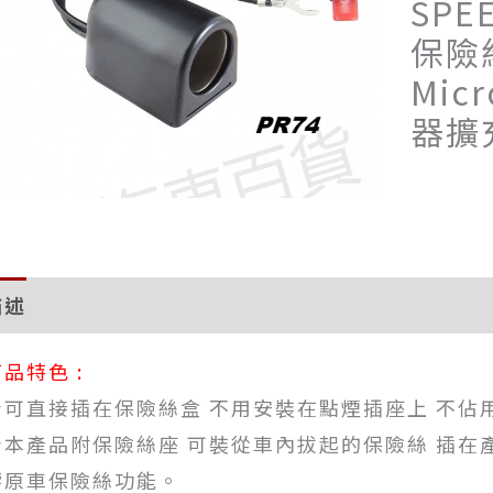
SPE
保險
Mic
器擴
描述
評價 (0)
品特色 :
★可直接插在保險絲盒 不用安裝在點煙插座上 不佔
★本產品附保險絲座 可裝從車內拔起的保險絲 插在
響原車保險絲功能。