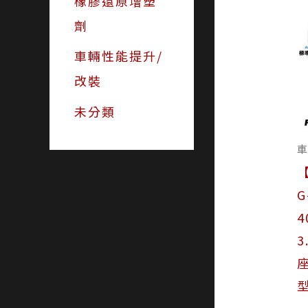
橡膠還原增塑
劑
車輛性能提升/
改裝
未分類
G
4
3