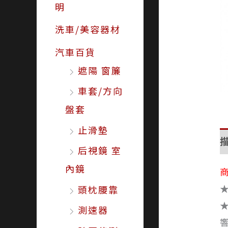
明
洗車/美容器材
汽車百貨
遮陽 窗簾
車套/方向
盤套
止滑墊
后視鏡 室
內鏡
商
頭枕腰靠
測速器