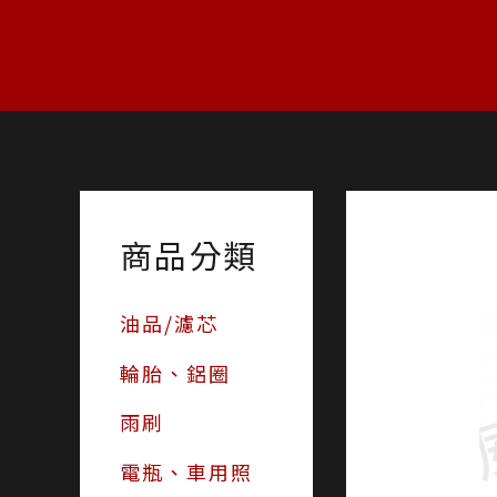
跳
至
主
要
內
容
商品分類
油品/濾芯
輪胎、鋁圈
雨刷
電瓶、車用照