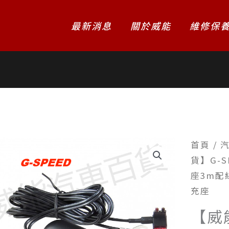
最新消息
關於威能
維修保
首頁
/
貨】G-S
座3m配
充座
【威