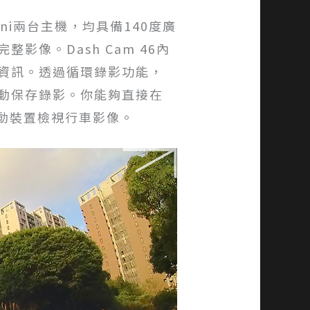
m Mini兩台主機，均具備140度廣
像。Dash Cam 46內
等資訊。透過循環錄影功能，
動保存錄影。你能夠直接在
於行動裝置檢視行車影像。