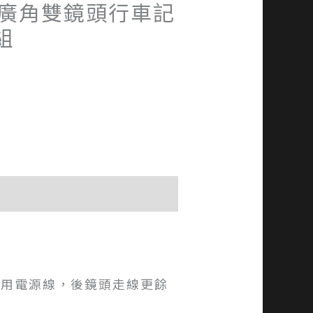
D 廣角雙鏡頭行車記
組
8公尺車用電源線，後鏡頭走線更餘