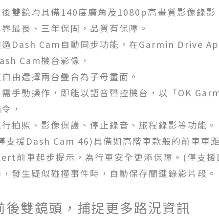
前後雙鏡均具備140度廣角及1080p高畫質影像錄影
業界最長、三年保固，品質有保障。
過Dash Cam自動同步功能，在Garmin Drive
ash Cam機台影像，
並自由選擇兩台疊合為子母畫面。
無需手動操作，即能以語音聲控機台，以「OK Gar
指令，
執行拍照、影像保護、停止錄音、旅程錄影等功能。
(僅支援Dash Cam 46)具備如高階車款般的前車
Alert前車起步提示，為行車安全更添保障。(僅支援Da
器，發生疑似碰撞事件時，自動保存關鍵錄影片段。
前後雙鏡頭，捕捉更多路況資訊