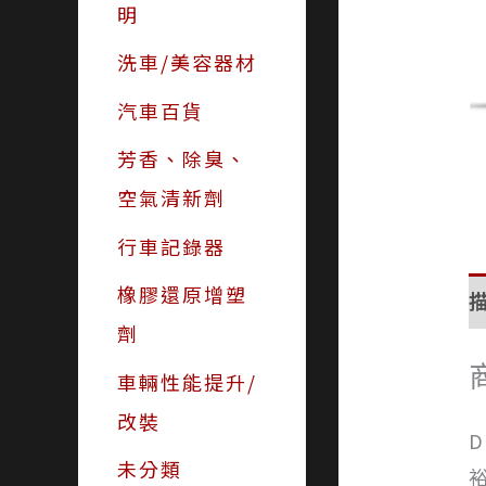
明
洗車/美容器材
汽車百貨
芳香、除臭、
空氣清新劑
行車記錄器
橡膠還原增塑
劑
車輛性能提升/
改裝
未分類