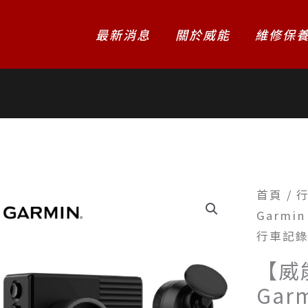
最新消息
關於威能
維修保
首頁
/
Garmi
行車記
【威
Gar