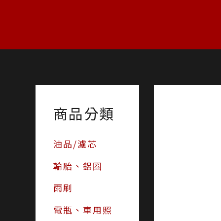
跳
至
主
要
內
容
商品分類
油品/濾芯
輪胎、鋁圈
雨刷
電瓶、車用照