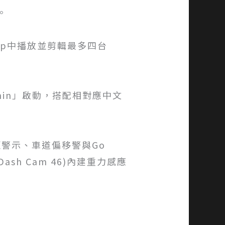
。
 App中播放並剪輯最多四台
min」啟動，搭配相對應中文
車距警示、車道偏移警與Go
sh Cam 46)內建重力感應