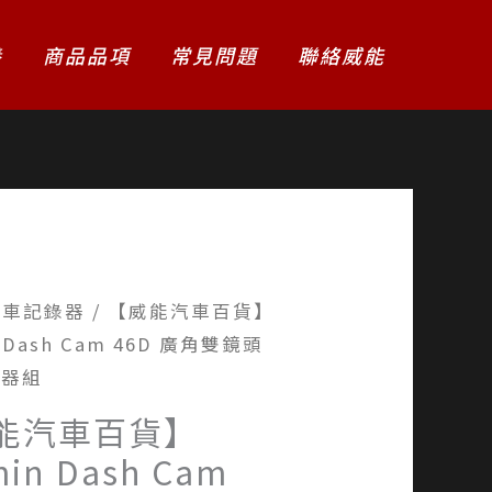
養
商品品項
常見問題
聯絡威能
行車記錄器
/ 【威能汽車百貨】
n Dash Cam 46D 廣角雙鏡頭
錄器組
能汽車百貨】
min Dash Cam