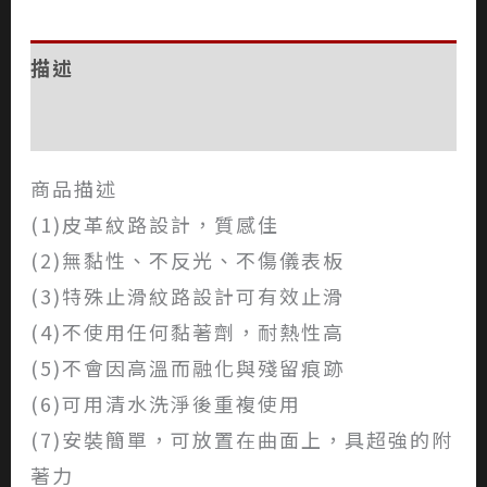
描述
評價 (0)
商品描述
(1)皮革紋路設計，質感佳
(2)無黏性、不反光、不傷儀表板
(3)特殊止滑紋路設計可有效止滑
(4)不使用任何黏著劑，耐熱性高
(5)不會因高溫而融化與殘留痕跡
(6)可用清水洗淨後重複使用
(7)安裝簡單，可放置在曲面上，具超強的附
著力