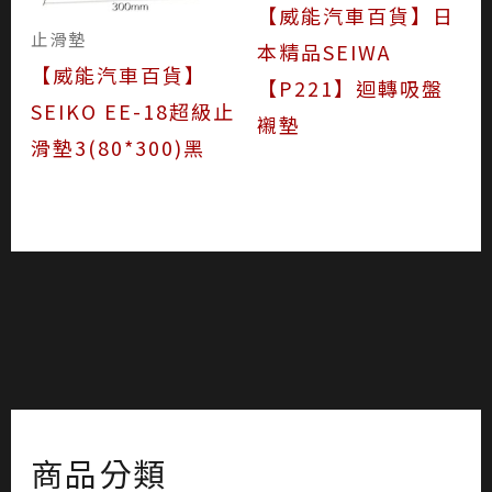
【威能汽車百貨】日
止滑墊
本精品SEIWA
【威能汽車百貨】
【P221】迴轉吸盤
SEIKO EE-18超級止
襯墊
滑墊3(80*300)黑
商品分類