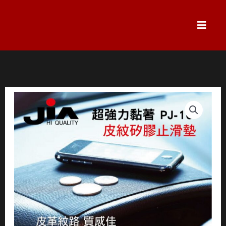
跳
至
主
要
內
容