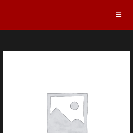
跳
至
主
要
內
容