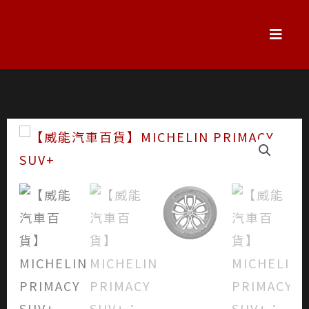
跳
至
主
要
內
容