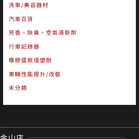
洗車/美容器材
汽車百貨
芳香、除臭、空氣清新劑
行車記錄器
橡膠還原增塑劑
車輛性能提升/改裝
未分類
金山店