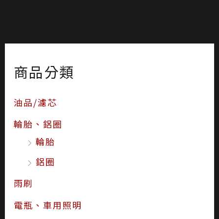
商品分類
油品/濾芯
輪胎、鋁圈
輪胎
鋁圈
雨刷
電瓶、車用照明