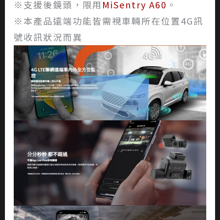
※支援後鏡頭，限用
MiSentry A60
。
※本產品遠端功能皆需視車輛所在位置4G訊
號收訊狀況而異