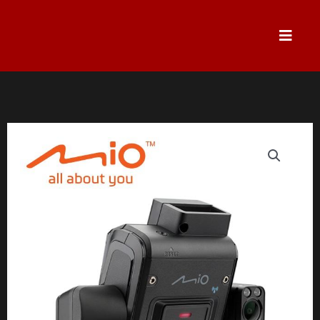
跳
至
主
要
內
容