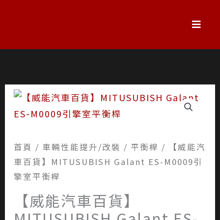
跳
至
主
要
內
容
首頁
/
車輛性能提升/改裝
/
平衡桿
/ 【威能汽
車百貨】MITUSUBISH Galant ES-M0009引
擎室平衡桿
【威能汽車百貨】
MITUSUBISH Galant ES-