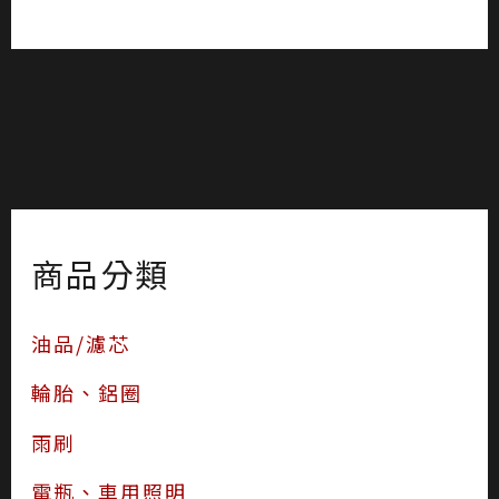
商品分類
油品/濾芯
輪胎、鋁圈
雨刷
電瓶、車用照明