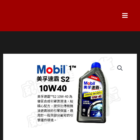
跳
至
主
要
內
容