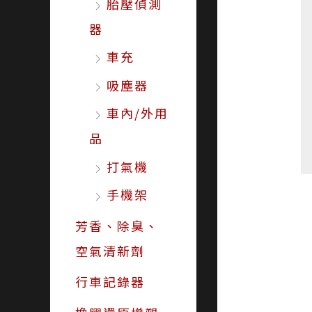
胎壓偵測
器
車充
吸塵器
車內/外用
品
打氣機
手機架
芳香、除臭、
空氣清新劑
行車記錄器