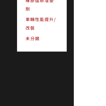
橡膠還原增塑
劑
車輛性能提升/
改裝
未分類