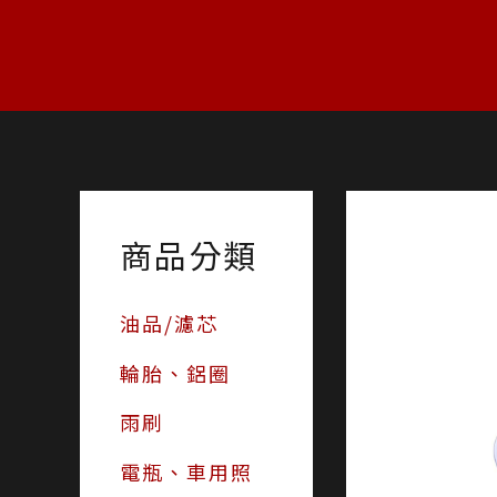
跳
至
主
要
內
容
商品分類
油品/濾芯
輪胎、鋁圈
雨刷
電瓶、車用照