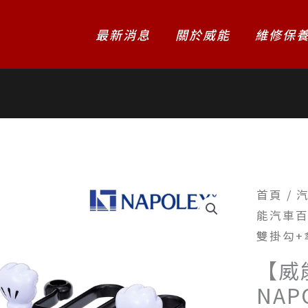
最新消息
關於威能
維修保
首頁
/
能汽車百貨
雙掛勾+
【威
NAP