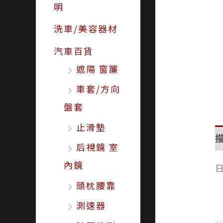
明
洗車/美容器材
汽車百貨
遮陽 窗簾
車套/方向
盤套
止滑墊
后視鏡 室
內鏡
頭枕腰靠
測速器