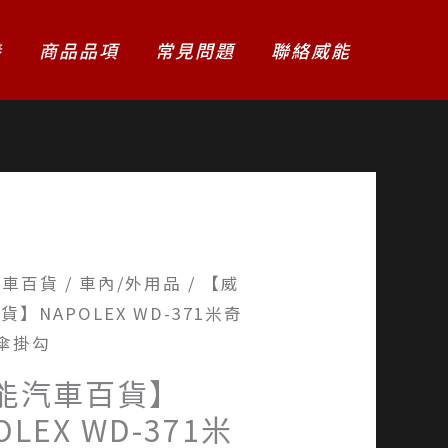
養
商品品項
常見問題
聯絡威能
汽車百貨
/
車內/外用品
/ 【威
】NAPOLEX WD-371米奇
傘掛勾
能汽車百貨】
OLEX WD-371米