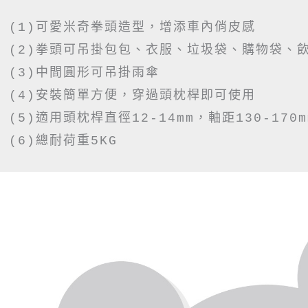
(1)可愛米奇拳頭造型，增添車內俏皮感

(2)拳頭可吊掛包包、衣服、垃圾袋、購物袋、飲
(3)中間圓形可吊掛雨傘

(4)安裝簡單方便，穿過頭枕桿即可使用

(5)適用頭枕桿直徑12-14mm，軸距130-170mm
(6)總耐荷重5KG