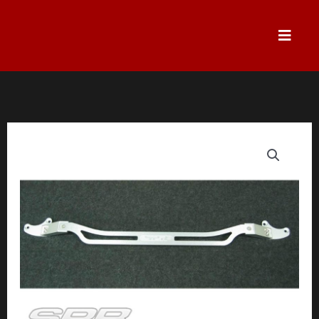
跳
至
主
要
內
容