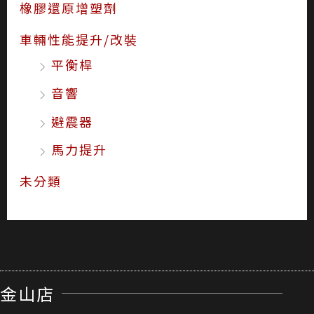
橡膠還原增塑劑
車輛性能提升/改裝
平衡桿
音響
避震器
馬力提升
未分類
金山店