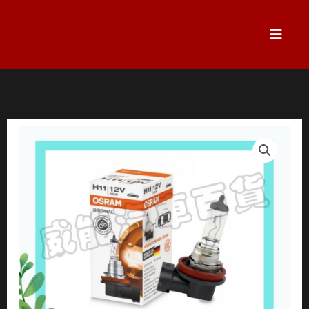
跳
至
主
要
內
容