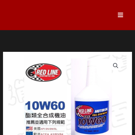
跳
至
主
要
內
容