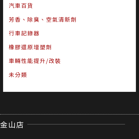
汽車百貨
芳香、除臭、空氣清新劑
行車記錄器
橡膠還原增塑劑
車輛性能提升/改裝
未分類
金山店