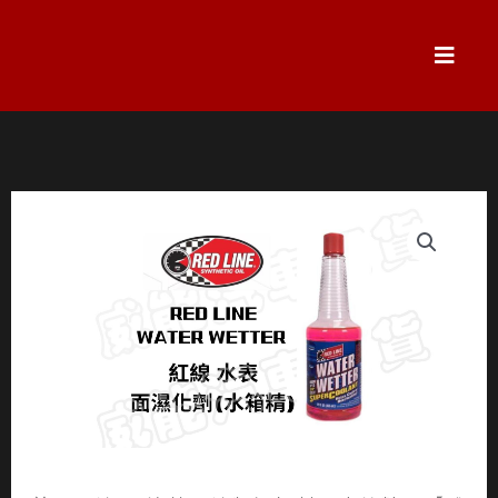
跳
至
主
要
內
容