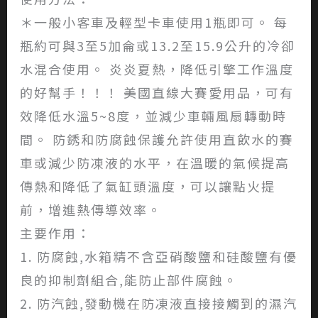
＊一般小客車及輕型卡車使用1瓶即可。 每
瓶約可與3至5加侖或13.2至15.9公升的冷卻
水混合使用。 炎炎夏熱，降低引擎工作溫度
的好幫手！！！ 美國直線大賽愛用品，可有
效降低水溫5~8度，並減少車輛風扇轉動時
間。 防銹和防腐蝕保護允許使用直飲水的賽
車或減少防凍液的水平，在溫暖的氣候提高
傳熱和降低了氣缸頭溫度，可以讓點火提
前，增進熱傳導效率。
主要作用：
1. 防腐蝕,水箱精不含亞硝酸鹽和硅酸鹽有優
良的抑制劑組合,能防止部件腐蝕。
2. 防汽蝕,發動機在防凍液直接接觸到的濕汽