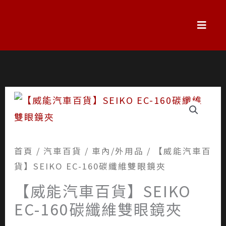
跳
至
主
要
內
容
首頁
/
汽車百貨
/
車內/外用品
/ 【威能汽車百
貨】SEIKO EC-160碳纖維雙眼鏡夾
【威能汽車百貨】SEIKO
EC-160碳纖維雙眼鏡夾