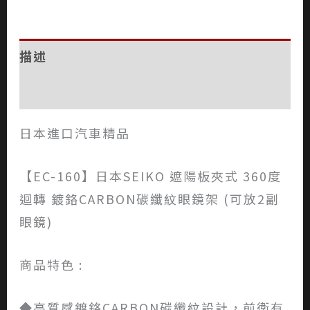
描述
評價 (0)
日本進口汽車精品
【EC-160】日本SEIKO 遮陽板夾式 360度
迴轉 鍍鉻CARBON碳纖紋眼鏡架 (可放2副
眼鏡)
商品特色 :
◆高質感鍍鉻CARBON碳纖紋設計，前衛有