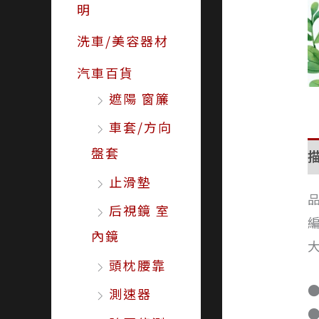
明
洗車/美容器材
汽車百貨
遮陽 窗簾
車套/方向
盤套
止滑墊
品
后視鏡 室
編
內鏡
大
頭枕腰靠
測速器