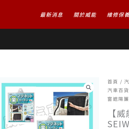
最新消息
關於威能
維修保
首頁
/
汽車百貨】
窗遮陽簾
【威
SEI