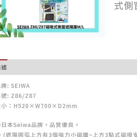
式側
描述
評價 (0)
牌: SEIWA
號: Z86/Z87
小：H520×W700×D2mm
●日本Seiwa品牌，品質優良。
● (遮陽圓弧上方有3個強力小磁鐵~上方3點式磁吸