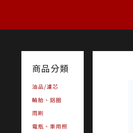
跳
至
主
要
內
容
商品分類
油品/濾芯
輪胎、鋁圈
雨刷
電瓶、車用照