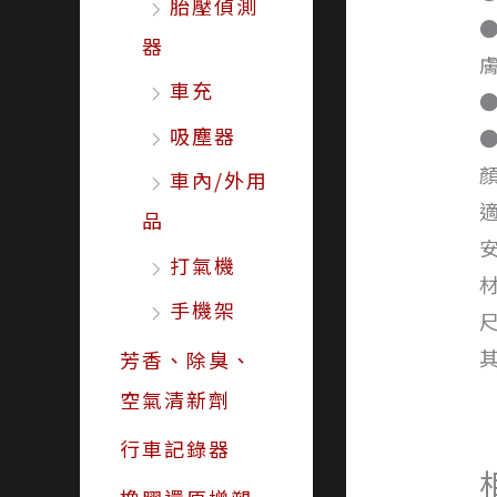
胎壓偵測
器
車充
吸塵器
車內/外用
品
打氣機
材
手機架
尺
芳香、除臭、
空氣清新劑
行車記錄器