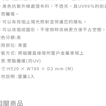
● 黑色抗紫外線處理布料，不透光，具UV99％的
膚而曬傷。
● 可以有效阻止陽光照射並保護您的隱私。
● 可以收摺成圓形，不使用時收納更方便不占空間
顏色分類:黑
適用部位: 車窗
安裝方式: 將磁鐵直接吸附窗戶金屬車框上
質:聚酯纖維(防UV)
寸:H520 × W700 × D2 mm (M)
其他說明 :窗簾2入
相關商品