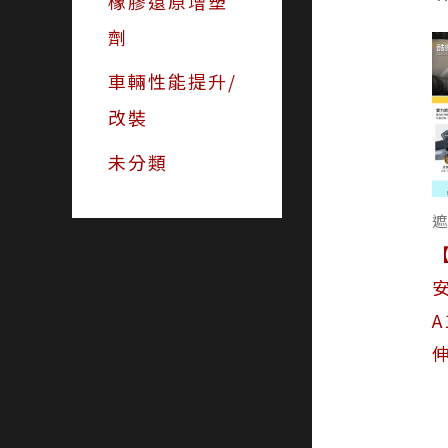
橡膠還原增塑
劑
車輛性能提升/
改裝
未分類
遮
安