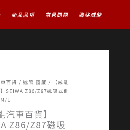
養
商品品項
常見問題
聯絡威能
汽車百貨
/
遮陽 窗簾
/ 【威能
SEIWA Z86/Z87磁吸式側
M/L
能汽車百貨】
WA Z86/Z87磁吸