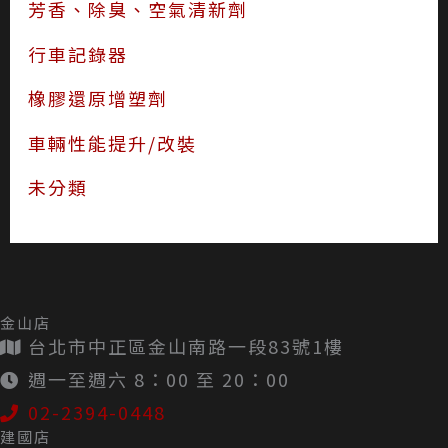
芳香、除臭、空氣清新劑
行車記錄器
橡膠還原增塑劑
車輛性能提升/改裝
未分類
金山店
台北市中正區金山南路一段83號1樓
週一至週六 8：00 至 20：00
02-2394-0448
建國店