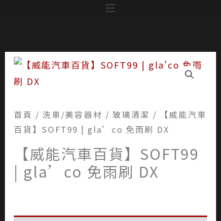
跳
至
主
要
內
容
首頁
/
洗車/美容器材
/
玻璃清潔
/ 【威能汽車
百貨】SOFT99 | gla’co 免雨刷 DX
【威能汽車百貨】SOFT99
| gla’co 免雨刷 DX