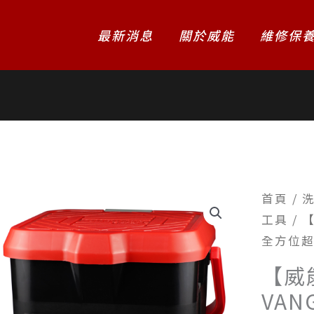
最新消息
關於威能
維修保
首頁
/
工具
/ 
全方位超
【威
VAN