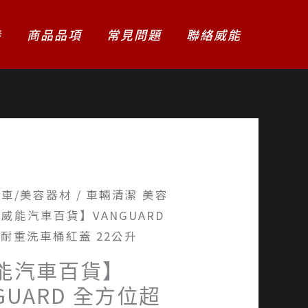
養
商品品項
常見問題
聯絡威能
洗車/美容器材
/
車輛清潔 美容
【威能汽車百貨】VANGUARD
耐重洗車桶紅蓋 22公升
能汽車百貨】
GUARD 全方位超