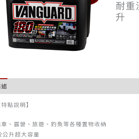
耐重
升
描述
評價 (0)
【特點說明】
洗車、露營、旅遊、釣魚等各種置物收納
22公升超大容量