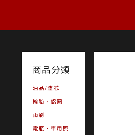
跳
至
主
要
內
容
商品分類
油品/濾芯
輪胎、鋁圈
雨刷
電瓶、車用照