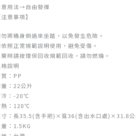
創意用法→自由發揮
【注意事項】
請勿將桶身倒過來坐踏，以免發生危險。
請依照正常規範說明使用，避免受傷。
丟棄時請按環保回收規範回收，請勿燃燒。
規格說明
材質：PP
容量：22公升
耐冷：-20℃
耐熱：120℃
寸：長35.5(含手把)×寬36(含出水口處)×31.8
量：1.5KG
產地：台灣