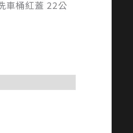
洗車桶紅蓋 22公