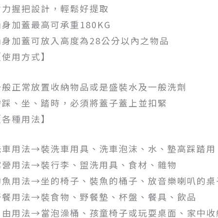
省力握把設計，輕鬆好提取
桶身加蓋最高可承重180KG
桶身加蓋可放入高度為28公分以內之物品
【使用方式】
一般正常放置收納物品或是盛裝水及一般洗劑
需踩、坐、踏時，必須將蓋子蓋上並扣緊
【各種用法】
洗車用法→裝洗車用具、洗車泡沫、水、墊高踩踏用
露營用法→裝行李、盥洗用具、食材、雜物
釣魚用法→坐的椅子、裝魚的桶子、放音樂喇叭的桌
野餐用法→裝食物、野餐墊、杯盤、餐具、飲品
自由用法→當泡澡桶、孩童椅子或玩耍桌面、家中收