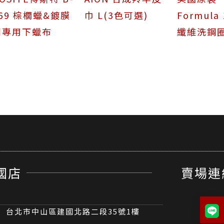
69 棕櫚蠟&鍍膜
巾 L(3色可選)
Formula
劑專用下蠟布
纖維洗鋼
國店
賣場連
台北市中山區建國北路二段35號1樓