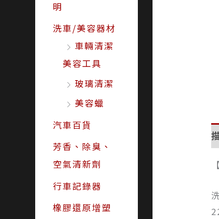
明
洗車/美容器材
車輛清潔
美容工具
玻璃清潔
美容蠟
汽車百貨
芳香、除臭、
空氣清新劑
行車記錄器
橡膠還原增塑